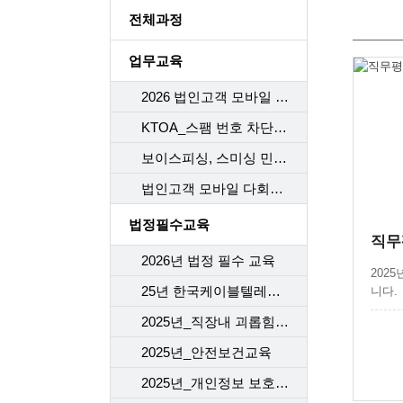
전체과정
업무교육
2026 법인고객 모바일 다회선 구비서류
KTOA_스팸 번호 차단 시스템
보이스피싱, 스미싱 민원 응대 Process
법인고객 모바일 다회선 가이드라인 개정
법정필수교육
직무평
2026년 법정 필수 교육
202
25년 한국케이블텔레콤 (개인)정보보호교육
니다.
2025년_직장내 괴롭힘 예방
2025년_안전보건교육
2025년_개인정보 보호 교육